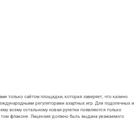
ами только сайтом площадки, которая заверяет, что казино
еждународными регуляторами азартных игр. Для подопечных и
сему всему остальному новая рулетки появляются только
в том флаконе. Лицензия должно быть выдана уважаемого