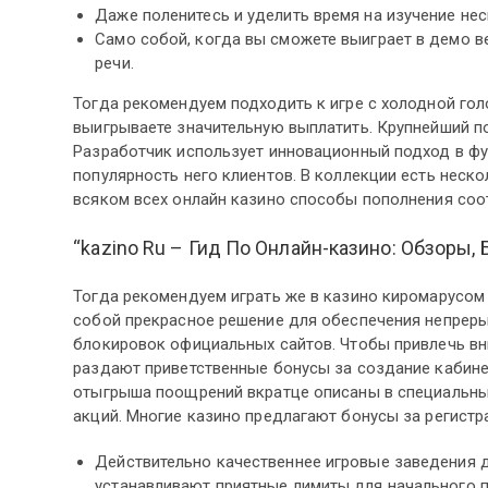
Даже поленитесь и уделить время на изучение нес
Само собой, когда вы сможете выиграет в демо в
речи.
Тогда рекомендуем подходить к игре с холодной гол
выигрываете значительную выплатить. Крупнейший по
Разработчик использует инновационный подход в фу
популярность него клиентов. В коллекции есть неск
всяком всех онлайн казино способы пополнения со
“kazino Ru – Гид По Онлайн-казино: Обзоры, 
Тогда рекомендуем играть же в казино киромарусом
собой прекрасное решение для обеспечения непреры
блокировок официальных сайтов. Чтобы привлечь вн
раздают приветственные бонусы за создание кабине
отыгрыша поощрений вкратце описаны в специальны
акций. Многие казино предлагают бонусы за регистр
Действительно качественнее игровые заведения 
устанавливают приятные лимиты для начального п