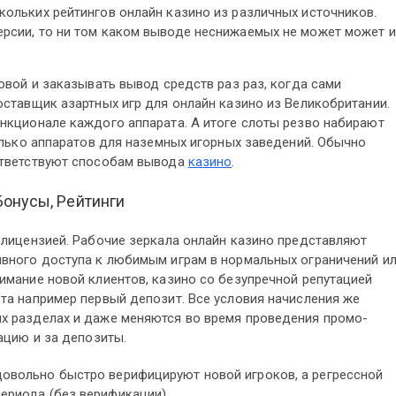
кольких рейтингов онлайн казино из различных источников.
ерсии, то ни том каком выводе неснижаемых не может может и
овой и заказывать вывод средств раз раз, когда сами
ставщик азартных игр для онлайн казино из Великобритании.
нкционале каждого аппарата. А итоге слоты резво набирают
олько аппаратов для наземных игорных заведений. Обычно
ответствуют способам вывода
казино
.
Бонусы, Рейтинги
 лицензией. Рабочие зеркала онлайн казино представляют
вного доступа к любимым играм в нормальных ограничений и
имание новой клиентов, казино со безупречной репутацией
та например первый депозит. Все условия начисления же
х разделах и даже меняются во время проведения промо-
ацию и за депозиты.
довольно быстро верифицируют новой игроков, а регрессной
ериода (без верификации).