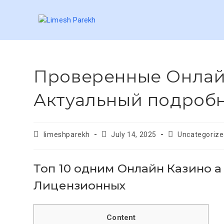
Проверенные Онлай
Актуальный подроб
limeshparekh
July 14, 2025
Uncategoriz
Топ 10 одним Онлайн Казино а
Лицензионных
Content