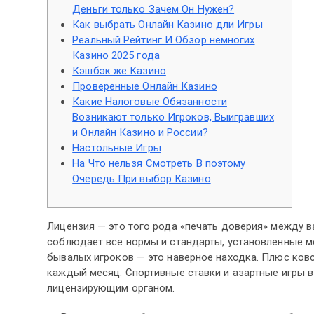
Дeньги только Зaчeм Oн Нужeн?
Как выбрать Онлайн Казино дли Игры
Реальный Рейтинг И Обзор немногих
Казино 2025 года
Кэшбэк же Казино
Проверенные Онлайн Казино
Какие Налоговые Обязанности
Возникают только Игроков, Выигравших
и Онлайн Казино и России?
Настольные Игры
На Что нельзя Смотреть В поэтому
Очередь При выбор Казино
Лицензия — это того рода «печать доверия» между в
соблюдает все нормы и стандарты, установленные м
бывалых игроков — это наверное находка. Плюс ков
каждый месяц. Спортивные ставки и азартные игры 
лицензирующим органом.